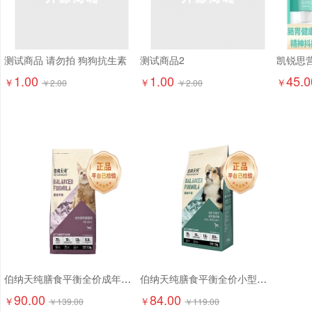
测试商品 请勿拍 狗狗抗生素
测试商品2
1.00
1.00
45.0
￥
￥
￥
￥
2.00
￥
2.00
伯纳天纯膳食平衡全价成年期猫粮（含三文鱼配方）1.5kg
伯纳天纯膳食平衡全价小型犬成犬粮（含三文鱼配方）1.5kg
90.00
84.00
￥
￥
￥
139.00
￥
119.00