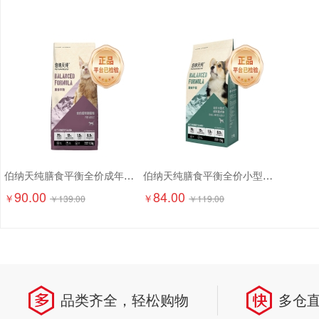
伯纳天纯膳食平衡全价成年期猫粮（含三文鱼配方）1.5kg
伯纳天纯膳食平衡全价小型犬成犬粮（含三文鱼配方）1.5kg
90.00
84.00
￥
￥
￥
139.00
￥
119.00
品类齐全，轻松购物
多仓