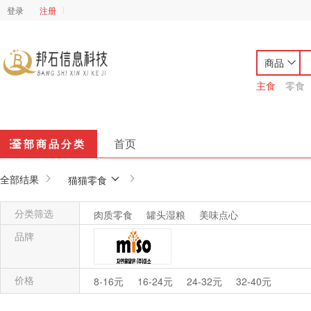
登录
注册
商品
主食
零食
首页
全部商品分类
全部结果
猫猫零食
分类筛选
肉质零食
罐头湿粮
美味点心
品牌
价格
韩国MISO美小
8-16元
16-24元
24-32元
32-40元