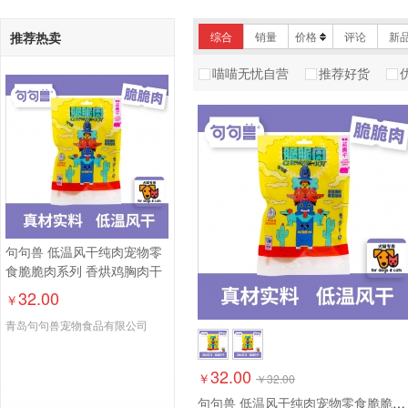
推荐热卖
综合
销量
价格
评论
新
喵喵无忧自营
推荐好货
句句兽 低温风干纯肉宠物零
食脆脆肉系列 香烘鸡胸肉干
32.00
￥
青岛句句兽宠物食品有限公司
32.00
￥
￥
32.00
句句兽 低温风干纯肉宠物零食脆脆肉系列 香烘鸡胸肉干