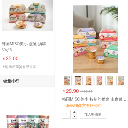
韩国MISO美小 蔻迪 汤罐
30g*6
25.00
￥
上海枫栩商贸有限公司
销量排行
29.90
￥
￥
29.90
韩国MISO美小 特别的餐桌 主食罐 30g*6
上海枫栩商贸有限公司
加入购物车