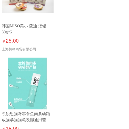
韩国MISO美小 蔻迪 汤罐
30g*6
25.00
￥
上海枫栩商贸有限公司
凯锐思猫咪零食鱼肉条幼猫
成猫孕猫猫粮发腮通用营养
食品罐头湿粮猫条
18.00
￥