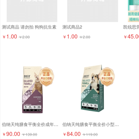
测试商品 请勿拍 狗狗抗生素
测试商品2
1.00
1.00
45.0
￥
￥
￥
￥
2.00
￥
2.00
伯纳天纯膳食平衡全价成年期猫粮（含三文鱼配方）1.5kg
伯纳天纯膳食平衡全价小型犬成犬粮（含三文鱼配方）1.5kg
90.00
84.00
￥
￥
￥
139.00
￥
119.00