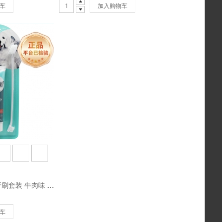
车
加入购物车
派锐 清新伙伴牙膏牙刷套装 牛肉味 薄荷味清新口气清洁口腔猫狗通用90g
车