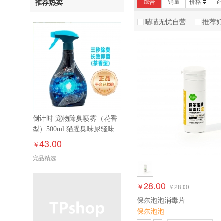
推荐热卖
综合
销量
价格
喵喵无忧自营
推荐
倒计时 宠物除臭喷雾（花香
型）500ml 猫腥臭味尿骚味狗
狗室内除异味
43.00
￥
宠品精选
28.00
￥
￥
28.00
保尔泡泡消毒片
保尔泡泡