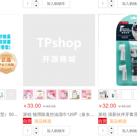
加入购物车
加入购物
33.00
32.00
￥
￥
￥
49.00
￥
49.00
倒计时 宠物除臭喷雾（花香型）500ml 猫腥臭味尿骚味狗狗室内除异味
派锐 猫用除臭控油湿巾120P（泉水香）湿巾无酒精去污宠物湿纸巾加厚120片
自营
宠品精选
自营
宠品精选
加入购物车
加入购物