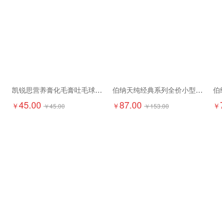
凯锐思营养膏化毛膏吐毛球调理120g
伯纳天纯经典系列全价小型犬成年期犬粮1.5kg
45.00
87.00
￥
￥
￥
￥
45.00
￥
153.00