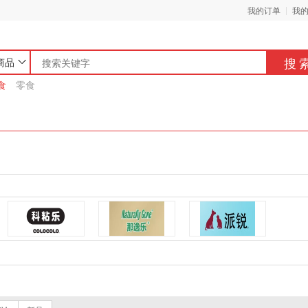
我的订单
我
搜
商品
食
零食
确定
取消
科粘乐
那逸乐Naturally Gone
派锐