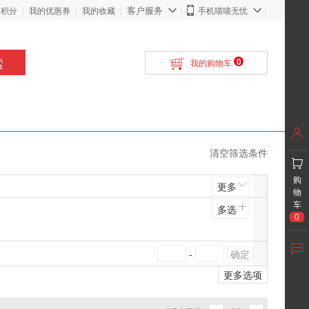
客户服务
的积分
我的优惠券
我的收藏
手机喵喵无忧
索
0
我的购物车
清空筛选条件
购
更多
物
车
多选
0
-
更多选项