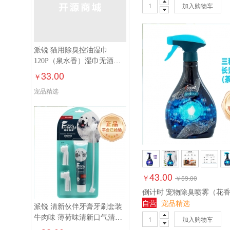
加入购物车
派锐 猫用除臭控油湿巾
120P（泉水香）湿巾无酒精
去污宠物湿纸巾加厚120片
33.00
￥
宠品精选
43.00
￥
￥
59.00
自营
宠品精选
派锐 清新伙伴牙膏牙刷套装
牛肉味 薄荷味清新口气清洁
加入购物车
口腔猫狗通用90g