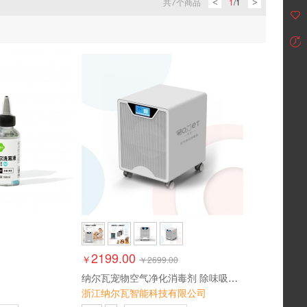
共
7
个商品
1
/
1
<
>
2199.00
￥
￥
2699.00
纳尔瓦宠物空气净化消毒剂 除味吸毛机
浙江纳尔瓦智能科技有限公司