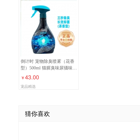
倒计时 宠物除臭喷雾（花香
型）500ml 猫腥臭味尿骚味狗
狗室内除异味
43.00
￥
宠品精选
猜你喜欢