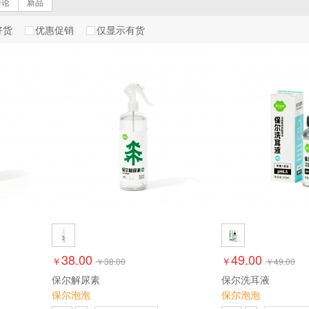
评论
新品
好货
优惠促销
仅显示有货
38.00
49.00
￥
￥
￥
38.00
￥
49.00
保尔解尿素
保尔洗耳液
保尔泡泡
保尔泡泡