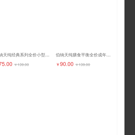
伯纳天纯经典系列全价小型犬幼年期犬粮1.5kg
伯纳天纯膳食平衡全价成年期猫粮（含三文鱼配方）1.5kg
75.00
90.00
￥
￥
139.00
￥
139.00