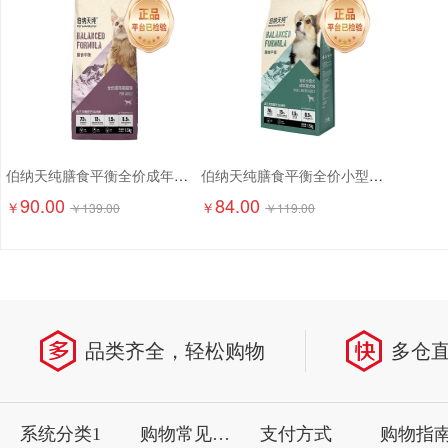
伯纳天纯膳食平衡全价成年期猫粮（含三文鱼配方）1.5kg
伯纳天纯膳食平衡全价小型犬成犬粮（含三文鱼配方）1.5kg
90.00
84.00
￥
￥
￥
139.00
￥
119.00
品类齐全，轻松购物
多仓
系统分类1
购物常见问题
支付方式
购物指