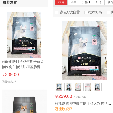
推荐热卖
综合
销量
价格
评论
新
比乐
阿飞和巴弟
喵喵无忧自营
推荐好货
伯纳天纯
凯锐思
冠能皮肤呵护成年期全价犬
粮狗狗主粮法斗柯基肠胃敏
感
239.00
￥
冠能旗舰店
239.00
￥
￥
269.00
冠能皮肤呵护成年期全价犬粮狗狗主粮法斗柯基肠胃敏感
冠能旗舰店