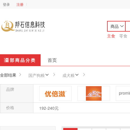
登录
注册
商品
主食
零食
首页
全部商品分类
全部结果
国产狗粮
成犬粮
品牌
价格
优倍滋
金多乐
192-240元
帝熙
麦富迪
凯