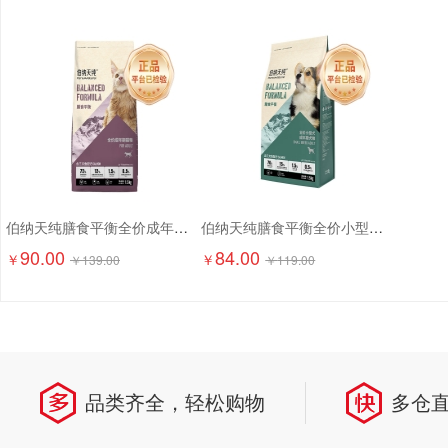
伯纳天纯膳食平衡全价成年期猫粮（含三文鱼配方）1.5kg
伯纳天纯膳食平衡全价小型犬成犬粮（含三文鱼配方）1.5kg
90.00
84.00
￥
￥
￥
139.00
￥
119.00
品类齐全，轻松购物
多仓