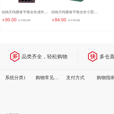
伯纳天纯膳食平衡全价成年期猫粮（含三文鱼配方）1.5kg
伯纳天纯膳食平衡全价小型犬成犬粮（含三文鱼配方）1.5kg
90.00
84.00
￥
￥
￥
139.00
￥
119.00
品类齐全，轻松购物
多仓
系统分类1
购物常见问题
支付方式
购物指