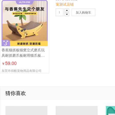
宠测试店铺
加入购物车
香蕉猫抓板猫窝立式磨爪玩
具耐抓磨爪板耐用猫爪板可
爱猫玩具
59.00
￥
东莞市得酷宠物用品有限公司
猜你喜欢