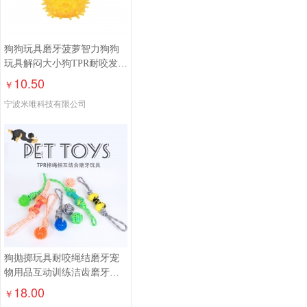
狗狗玩具磨牙菠萝智力狗狗
玩具解闷大小狗TPR耐咬发声
幼犬 仿真玩具
10.50
￥
宁波米唯科技有限公司
狗抛掷玩具耐咬绳结磨牙宠
物用品互动训练洁齿磨牙大
小型犬玩具球
18.00
￥