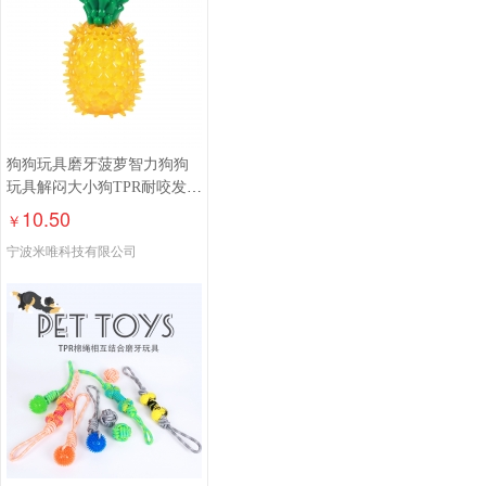
狗狗玩具磨牙菠萝智力狗狗
玩具解闷大小狗TPR耐咬发声
幼犬 仿真玩具
10.50
￥
宁波米唯科技有限公司