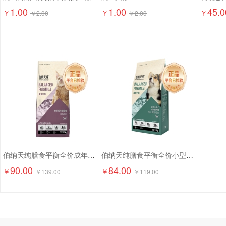
1.00
1.00
45.0
￥
￥
￥
￥
2.00
￥
2.00
伯纳天纯膳食平衡全价成年期猫粮（含三文鱼配方）1.5kg
伯纳天纯膳食平衡全价小型犬成犬粮（含三文鱼配方）1.5kg
90.00
84.00
￥
￥
￥
139.00
￥
119.00