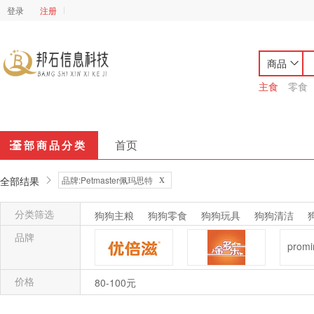
登录
注册
商品
主食
零食
首页
全部商品分类
x
全部结果
品牌:Petmaster佩玛思特
分类筛选
狗狗主粮
狗狗零食
狗狗玩具
狗狗清洁
猫猫主粮
猫猫零食
猫猫玩具
猫猫清洁
品牌
价格
优倍滋
金多乐
80-100元