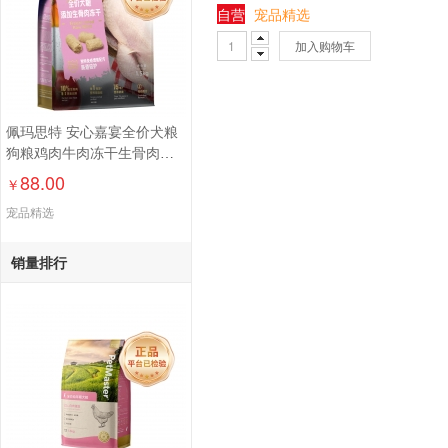
自营
宠品精选
加入购物车
佩玛思特 安心嘉宴全价犬粮
狗粮鸡肉牛肉冻干生骨肉
1.5kg/5.4kg
88.00
￥
宠品精选
销量排行