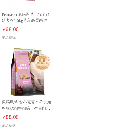
Petmaster佩玛思特元气全价
幼犬粮1.5kg营养高蛋白进口
鸡肉味主粮狗粮
98.00
￥
宠品精选
佩玛思特 安心嘉宴全价犬粮
狗粮鸡肉牛肉冻干生骨肉
1.5kg/5.4kg
88.00
￥
宠品精选