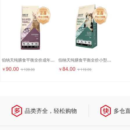
伯纳天纯膳食平衡全价成年期猫粮（含三文鱼配方）1.5kg
伯纳天纯膳食平衡全价小型犬成犬粮（含三文鱼配方）1.5kg
90.00
84.00
￥
￥
￥
139.00
￥
119.00
品类齐全，轻松购物
多仓