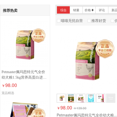
帝熙
麦富迪
凯
推荐热卖
综合
销量
价格
评论
新
比乐
阿飞和巴弟
喵喵无忧自营
推荐好货
伯纳天纯
凯锐思
Petmaster佩玛思特元气全价
幼犬粮1.5kg营养高蛋白进口
鸡肉味主粮狗粮
98.00
￥
宠品精选
98.00
￥
￥
139.00
Petmaster佩玛思特元气全价幼犬粮1.5kg营养高蛋白进口鸡