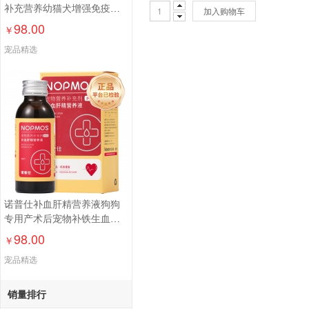
补充营养幼猫犬增强免疫营
加入购物车
养补充100ml
98.00
￥
宠品精选
诺普仕补血肝精营养液狗狗
专用产术后宠物补铁生血护
肝100ml
98.00
￥
宠品精选
销量排行