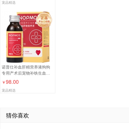
宠品精选
诺普仕补血肝精营养液狗狗
专用产术后宠物补铁生血护
肝100ml
98.00
￥
宠品精选
猜你喜欢