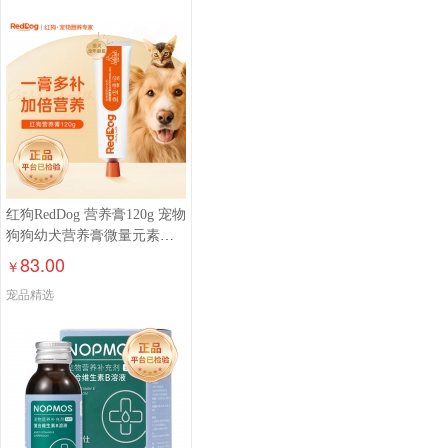
红狗RedDog 营养膏120g 宠物
狗狗幼犬营养膏微量元素维
生素鱼油怀孕金毛泰迪
83.00
￥
宠品精选