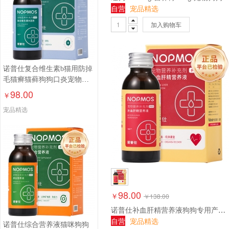
自营
宠品精选
加入购物车
诺普仕复合维生素b猫用防掉
毛猫癣猫藓狗狗口炎宠物维
生素液100ml
98.00
￥
宠品精选
98.00
￥
￥
138.00
诺普仕补血肝精营养液狗狗专用产术后宠物补铁生血护肝100ml
自营
宠品精选
诺普仕综合营养液猫咪狗狗