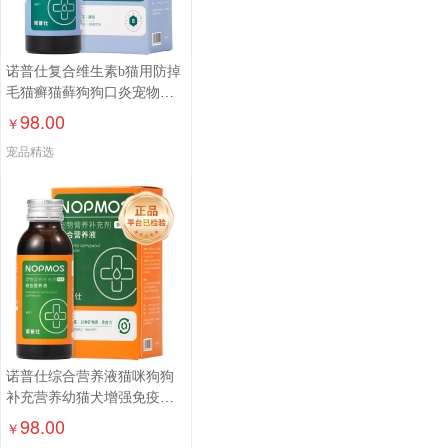
诺普仕复合维生素b猫用防掉
毛猫癣猫藓狗狗口炎宠物维
生素液100ml
98.00
￥
宠品精选
诺普仕综合营养液猫咪狗狗
补充营养幼猫犬增强免疫营
养补充100ml
98.00
￥