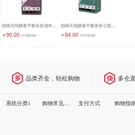
伯纳天纯膳食平衡全价成年期猫粮（含三文鱼配方）1.5kg
伯纳天纯膳食平衡全价小型犬成犬粮（含三文鱼配方）1.5kg
90.00
84.00
￥
￥
￥
139.00
￥
119.00
品类齐全，轻松购物
多仓
系统分类1
购物常见问题
支付方式
购物指