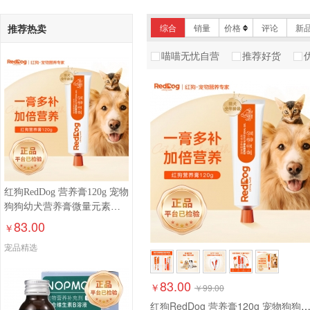
推荐热卖
综合
销量
价格
评论
新
喵喵无忧自营
推荐好货
红狗RedDog 营养膏120g 宠物
狗狗幼犬营养膏微量元素维
生素鱼油怀孕金毛泰迪
83.00
￥
宠品精选
83.00
￥
￥
99.00
红狗RedDog 营养膏120g 宠物狗狗幼犬营养膏微量元素维生素鱼油怀孕金