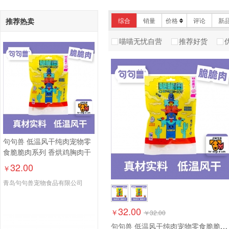
推荐热卖
综合
销量
价格
评论
新
喵喵无忧自营
推荐好货
句句兽 低温风干纯肉宠物零
食脆脆肉系列 香烘鸡胸肉干
32.00
￥
青岛句句兽宠物食品有限公司
32.00
￥
￥
32.00
句句兽 低温风干纯肉宠物零食脆脆肉系列 香烘鸡胸肉干