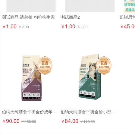
测试商品 请勿拍 狗狗抗生素
测试商品2
1.00
1.00
45.0
￥
￥
￥
￥
2.00
￥
2.00
伯纳天纯膳食平衡全价成年期猫粮（含三文鱼配方）1.5kg
伯纳天纯膳食平衡全价小型犬成犬粮（含三文鱼配方）1.5kg
90.00
84.00
￥
￥
￥
139.00
￥
119.00