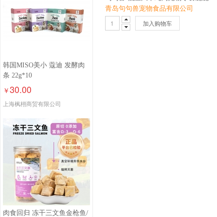
青岛句句兽宠物食品有限公司
加入购物车
韩国MISO美小 蔻迪 发酵肉
条 22g*10
30.00
￥
上海枫栩商贸有限公司
肉食回归 冻干三文鱼金枪鱼/