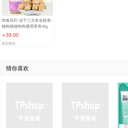
肉食回归 冻干三文鱼金枪鱼/
猫狗猫猫狗狗通用零售90g
39.00
￥
宠品精选
猜你喜欢