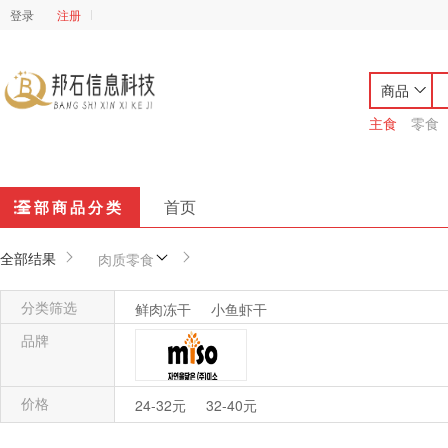
登录
注册
商品
主食
零食
首页
全部商品分类
全部结果
肉质零食
分类筛选
鲜肉冻干
小鱼虾干
品牌
价格
韩国MISO美小
24-32元
32-40元