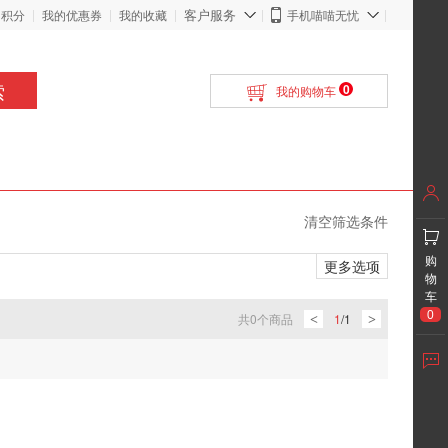
客户服务
的积分
我的优惠券
我的收藏
手机喵喵无忧
索
0
我的购物车
清空筛选条件
购
更多选项
物
车
0
共
0
个商品
1
/
1
<
>