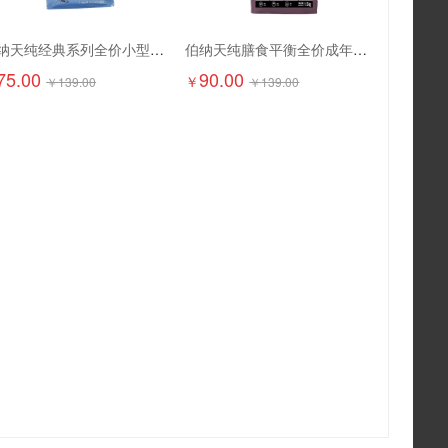
伯纳天纯经典系列全价小型犬幼年期犬粮1.5kg
伯纳天纯膳食平衡全价成年期猫粮（含三文鱼配方）1.5kg
75.00
90.00
￥
￥
139.00
￥
139.00