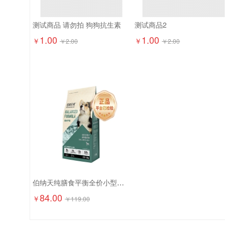
测试商品 请勿拍 狗狗抗生素
测试商品2
1.00
1.00
￥
￥
￥
2.00
￥
2.00
伯纳天纯膳食平衡全价小型犬成犬粮（含三文鱼配方）1.5kg
84.00
￥
￥
119.00