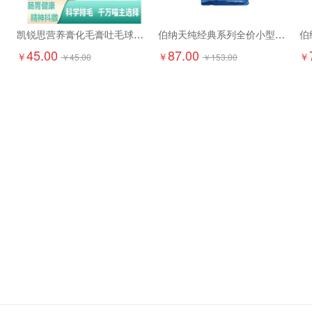
凯锐思营养膏化毛膏吐毛球调理120g
伯纳天纯经典系列全价小型犬成年期犬粮1.5kg
45.00
87.00
￥
￥
￥
￥
45.00
￥
153.00