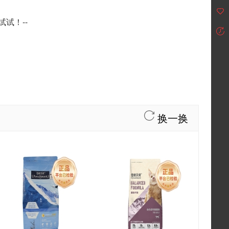
试！--
换一换