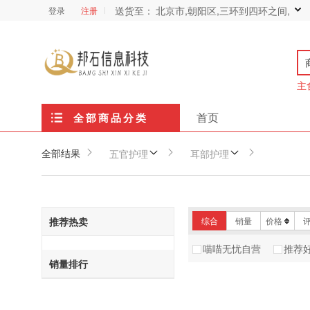
送货至：
北京市,朝阳区,三环到四环之间,
登录
注册
主
首页
全部商品分类
全部结果
五官护理
耳部护理
推荐热卖
综合
销量
价格
喵喵无忧自营
推荐
销量排行