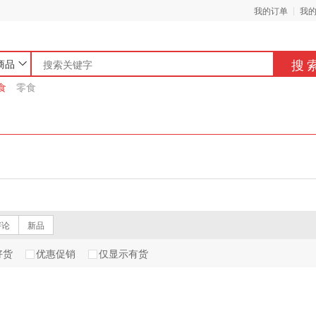
我的订单
我
搜
商品
食
零食
评论
新品
好货
优惠促销
仅显示有货