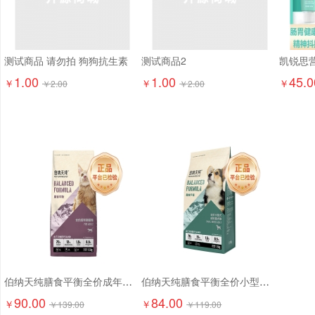
测试商品 请勿拍 狗狗抗生素
测试商品2
1.00
1.00
45.0
￥
￥
￥
￥
2.00
￥
2.00
伯纳天纯膳食平衡全价成年期猫粮（含三文鱼配方）1.5kg
伯纳天纯膳食平衡全价小型犬成犬粮（含三文鱼配方）1.5kg
90.00
84.00
￥
￥
￥
139.00
￥
119.00