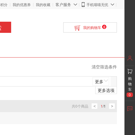
客户服务
的积分
我的优惠券
我的收藏
手机喵喵无忧
索
0
我的购物车
清空筛选条件
购
更多
物
更多选项
车
0
共
0
个商品
1
/
1
<
>