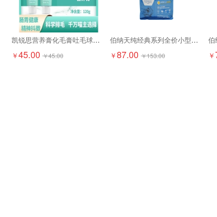
凯锐思营养膏化毛膏吐毛球调理120g
伯纳天纯经典系列全价小型犬成年期犬粮1.5kg
45.00
87.00
￥
￥
￥
￥
45.00
￥
153.00