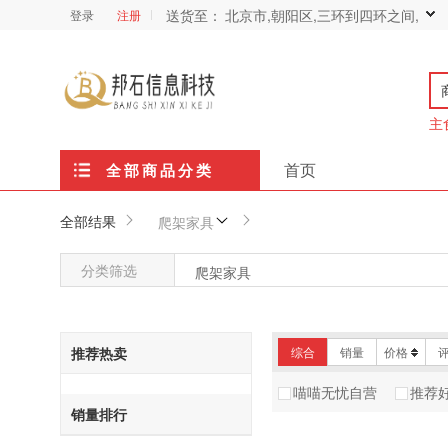
送货至：
北京市,朝阳区,三环到四环之间,
登录
注册
主
首页
全部商品分类
全部结果
爬架家具
分类筛选
爬架家具
推荐热卖
综合
销量
价格
喵喵无忧自营
推荐
销量排行