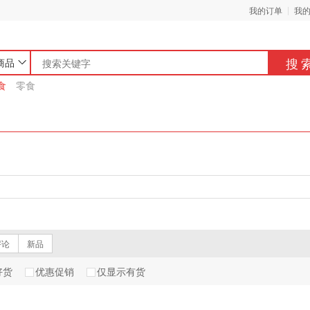
我的订单
我
搜
商品
食
零食
评论
新品
好货
优惠促销
仅显示有货