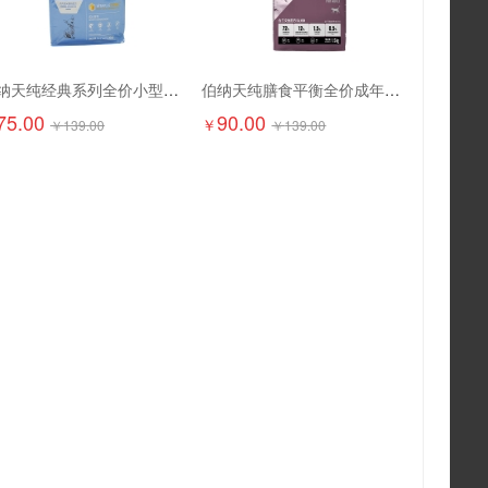
伯纳天纯经典系列全价小型犬幼年期犬粮1.5kg
伯纳天纯膳食平衡全价成年期猫粮（含三文鱼配方）1.5kg
75.00
90.00
￥
￥
139.00
￥
139.00