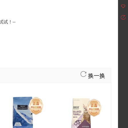
试！--
换一换