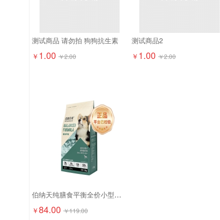
测试商品 请勿拍 狗狗抗生素
测试商品2
1.00
1.00
￥
￥
￥
2.00
￥
2.00
伯纳天纯膳食平衡全价小型犬成犬粮（含三文鱼配方）1.5kg
84.00
￥
￥
119.00