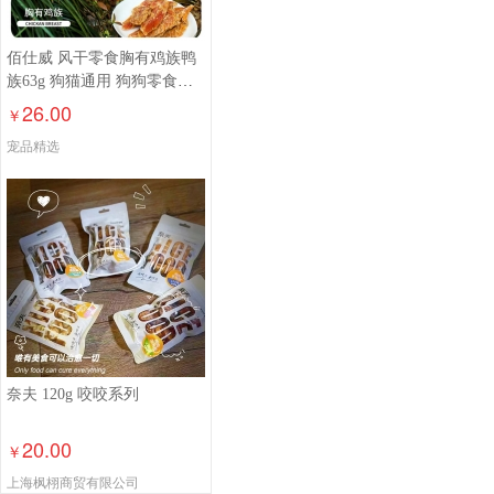
佰仕威 风干零食胸有鸡族鸭
族63g 狗猫通用 狗狗零食洁
牙磨牙
26.00
￥
宠品精选
奈夫 120g 咬咬系列
20.00
￥
上海枫栩商贸有限公司