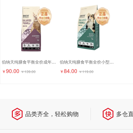
伯纳天纯膳食平衡全价成年期猫粮（含三文鱼配方）1.5kg
伯纳天纯膳食平衡全价小型犬成犬粮（含三文鱼配方）1.5kg
90.00
84.00
￥
￥
￥
139.00
￥
119.00
品类齐全，轻松购物
多仓