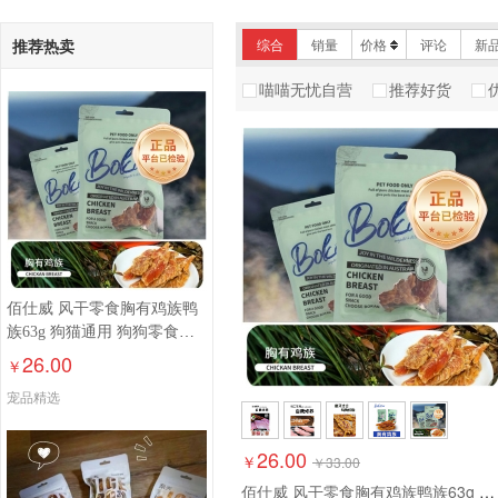
推荐热卖
综合
销量
价格
评论
新
喵喵无忧自营
推荐好货
佰仕威 风干零食胸有鸡族鸭
族63g 狗猫通用 狗狗零食洁
牙磨牙
26.00
￥
宠品精选
26.00
￥
￥
33.00
佰仕威 风干零食胸有鸡族鸭族63g 狗猫通用 狗狗零食洁牙磨牙