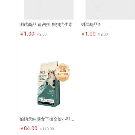
测试商品 请勿拍 狗狗抗生素
测试商品2
1.00
1.00
￥
￥
￥
2.00
￥
2.00
伯纳天纯膳食平衡全价小型犬成犬粮（含三文鱼配方）1.5kg
84.00
￥
￥
119.00