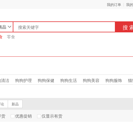
我的订单
我
搜
商品
食
零食
狗清洁
狗狗护理
狗狗保健
狗狗生活
狗狗美容
狗狗服饰
猫
评论
新品
好货
优惠促销
仅显示有货