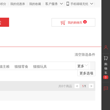
客户服务
的积分
我的优惠券
我的收藏
手机喵喵无忧
索
0
我的购物车
清空筛选条件
购
更多
猫主粮
猫猫零食
猫猫玩具
物
更多选项
车
0
共
0
个商品
1
/
1
<
>