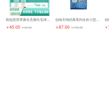
凯锐思营养膏化毛膏吐毛球调理120g
伯纳天纯经典系列全价小型犬成年期犬粮1.5kg
45.00
87.00
￥
￥
￥
￥
45.00
￥
153.00