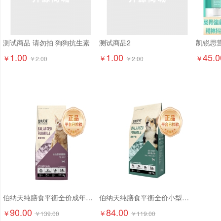
测试商品 请勿拍 狗狗抗生素
测试商品2
1.00
1.00
45.0
￥
￥
￥
￥
2.00
￥
2.00
伯纳天纯膳食平衡全价成年期猫粮（含三文鱼配方）1.5kg
伯纳天纯膳食平衡全价小型犬成犬粮（含三文鱼配方）1.5kg
90.00
84.00
￥
￥
￥
139.00
￥
119.00