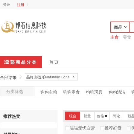
登录
注册
商品
主食
零食
首页
全部商品分类
x
全部结果
品牌:那逸乐Naturally Gone
分类筛选
狗狗主粮
狗狗零食
狗狗玩具
狗狗清洁
猫猫主粮
猫猫零食
猫猫玩具
猫猫清洁
推荐热卖
综合
销量
价格
评论
新
喵喵无忧自营
推荐好货