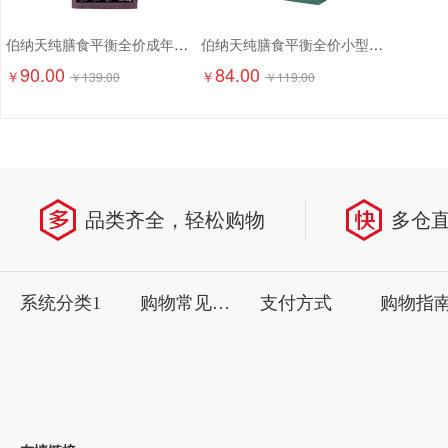
伯纳天纯膳食平衡全价成年期猫粮（含三文鱼配方）1.5kg
伯纳天纯膳食平衡全价小型犬成犬粮（含三文鱼配方）1.5kg
90.00
84.00
￥
￥
￥
139.00
￥
119.00
品类齐全，轻松购物
多仓
系统分类1
购物常见问题
支付方式
购物指