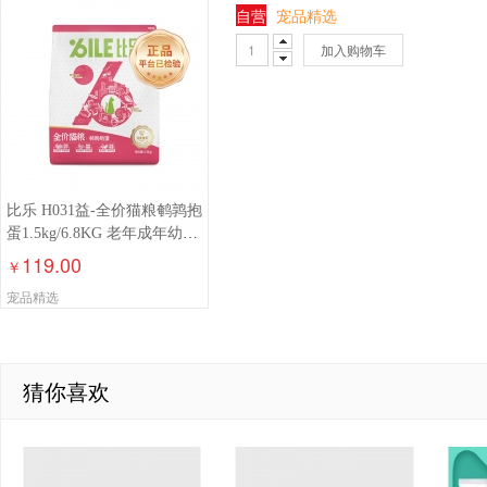
自营
宠品精选
加入购物车
比乐 H031益-全价猫粮鹌鹑抱
蛋1.5kg/6.8KG 老年成年幼年
猫粮鳕鱼拼贝猫猫粮食
119.00
￥
宠品精选
猜你喜欢