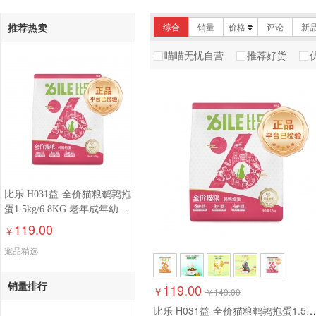
帝熙
麦富迪
伯
推荐热卖
综合
销量
价格
评论
新
Petmaster佩玛思特
阿飞和巴弟
喵喵无忧自营
推荐好货
美国倍酷（PetAg）
凯 锐 思
比乐 H031益-全价猫粮鹌鹑抱
蛋1.5kg/6.8KG 老年成年幼年
猫粮鳕鱼拼贝猫猫粮食
119.00
￥
宠品精选
销量排行
119.00
￥
￥
149.00
比乐 H031益-全价猫粮鹌鹑抱蛋1.5kg/6.8KG 老年成年幼年猫粮鳕鱼拼贝猫猫粮食