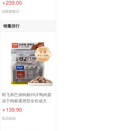
239.00
￥
冠能旗舰店
销量排行
阿飞和巴弟狗粮P82F鸭肉梨
冻干狗粮通用型全价成犬老
年犬幼犬犬粮
139.90
￥
宠品精选