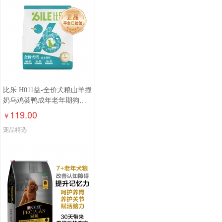
比乐 H011益-全价犬粮山羊撞
奶乌鸡荟鸭成年老年期狗粮
1.5kg/6.8kg
119.00
￥
宠品精选