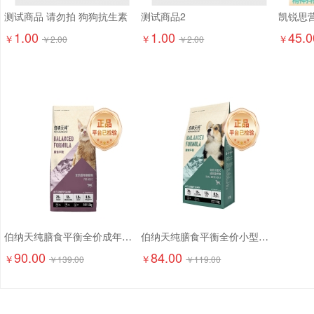
测试商品 请勿拍 狗狗抗生素
测试商品2
1.00
1.00
45.0
￥
￥
￥
￥
2.00
￥
2.00
伯纳天纯膳食平衡全价成年期猫粮（含三文鱼配方）1.5kg
伯纳天纯膳食平衡全价小型犬成犬粮（含三文鱼配方）1.5kg
90.00
84.00
￥
￥
￥
139.00
￥
119.00