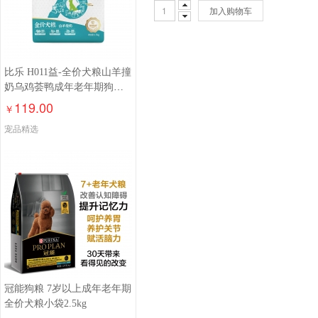
加入购物车
比乐 H011益-全价犬粮山羊撞
奶乌鸡荟鸭成年老年期狗粮
1.5kg/6.8kg
119.00
￥
宠品精选
冠能狗粮 7岁以上成年老年期
全价犬粮小袋2.5kg