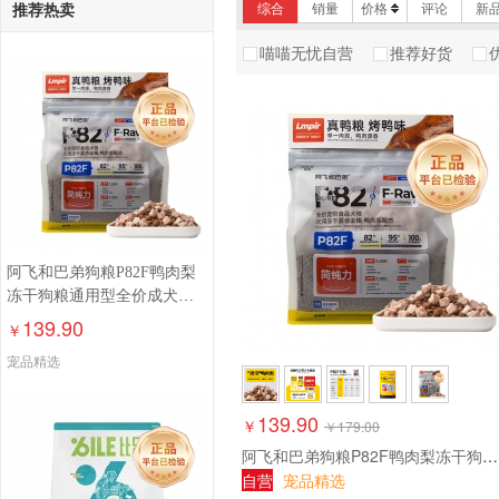
推荐热卖
综合
销量
价格
评论
新
比乐
阿飞和巴弟
喵喵无忧自营
推荐好货
伯纳天纯
凯锐思
阿飞和巴弟狗粮P82F鸭肉梨
冻干狗粮通用型全价成犬老
年犬幼犬犬粮
139.90
￥
宠品精选
139.90
￥
￥
179.00
阿飞和巴弟狗粮P82F鸭肉梨冻干狗粮通用型全价成犬老年犬幼犬犬粮
自营
宠品精选