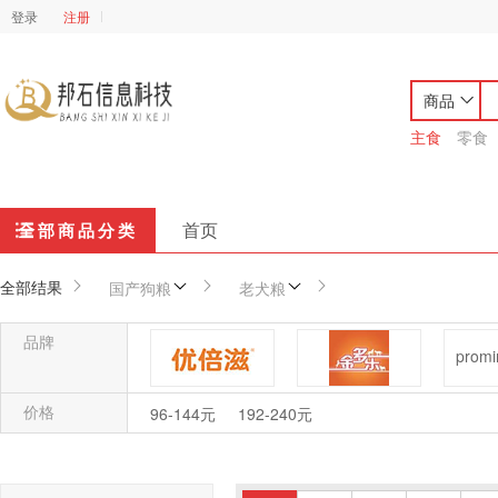
登录
注册
商品
主食
零食
首页
全部商品分类
全部结果
国产狗粮
老犬粮
品牌
价格
优倍滋
金多乐
96-144元
192-240元
帝熙
麦富迪
凯