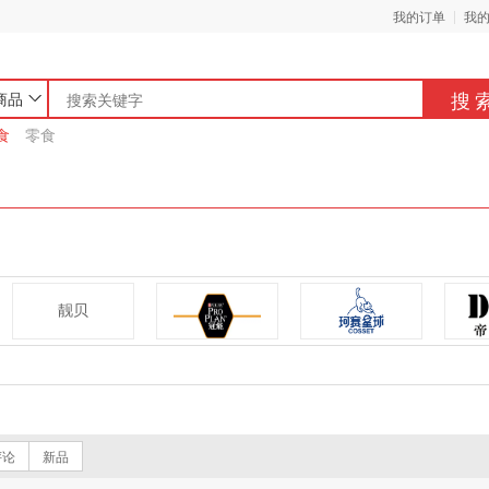
我的订单
我
搜
商品
食
零食
靓贝
PRO PLAN/冠能
珂赛星球
倍 内 菲
Petmaster佩玛思特
阿飞和巴弟
评论
新品
确定
取消
凯 锐 思
ROYAL CANIN/皇家