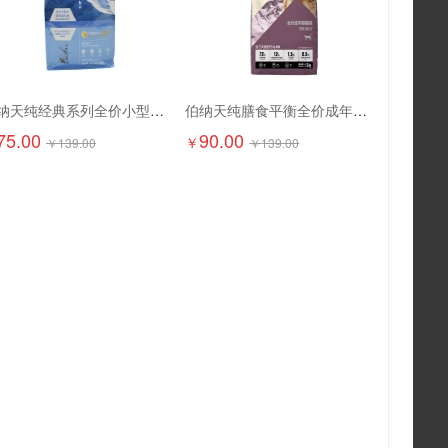
伯纳天纯经典系列全价小型犬幼年期犬粮1.5kg
伯纳天纯膳食平衡全价成年期猫粮（含三文鱼配方）1.5kg
75.00
90.00
￥
￥
139.00
￥
139.00