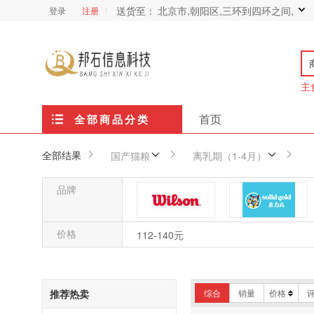
送货至：
北京市,朝阳区,三环到四环之间,
登录
注册
主
首页
全部商品分类
全部结果
国产猫粮
离乳期（1-4月）
品牌
价格
威尔逊
素力高
112-140元
伯纳天纯
畅享优品
推荐热卖
综合
销量
价格
爱肯拿ACANA
美国倍酷（PetAg）