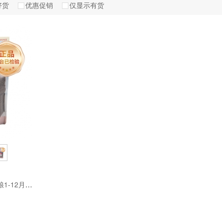
好货
优惠促销
仅显示有货
阿飞和巴弟猫粮E86幼猫猫粮1-12月奶糕粮离乳期专用鸡肉猫粮1.5kg