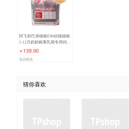
阿飞和巴弟猫粮E86幼猫猫粮
1-12月奶糕粮离乳期专用鸡肉
猫粮1.5kg
139.90
￥
宠品精选
猜你喜欢