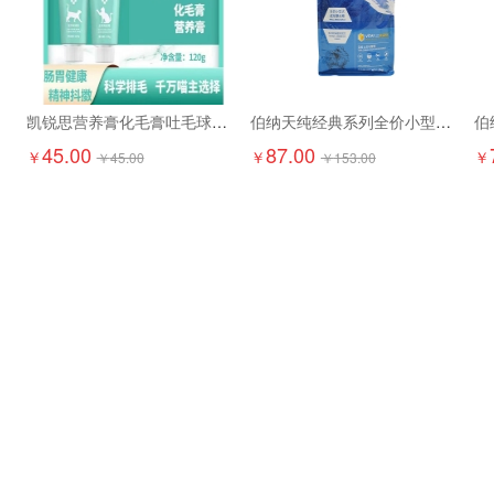
凯锐思营养膏化毛膏吐毛球调理120g
伯纳天纯经典系列全价小型犬成年期犬粮1.5kg
45.00
87.00
￥
￥
￥
￥
45.00
￥
153.00