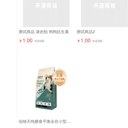
测试商品 请勿拍 狗狗抗生素
测试商品2
1.00
1.00
￥
￥
￥
2.00
￥
2.00
伯纳天纯膳食平衡全价小型犬成犬粮（含三文鱼配方）1.5kg