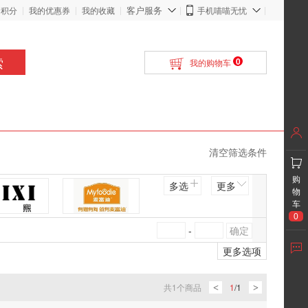
客户服务
的积分
我的优惠券
我的收藏
手机喵喵无忧
索
0
我的购物车
清空筛选条件
购
多选
更多
物
车
0
帝熙
麦富迪
-
更多选项
比乐
艾瑞蔻IVORYCOAT
共
1
个商品
1
/
1
<
>