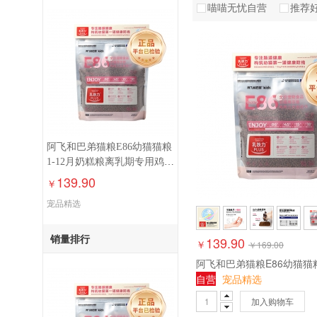
喵喵无忧自营
推荐
阿飞和巴弟猫粮E86幼猫猫粮
1-12月奶糕粮离乳期专用鸡肉
猫粮1.5kg
139.90
￥
宠品精选
销量排行
139.90
￥
￥
169.00
自营
宠品精选
加入购物车