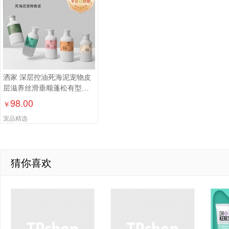
洒家 深层控油死海泥宠物皮
层滋养丝滑垂顺蓬松有型滋
养柔顺宠物护狗猫宠物香波
98.00
￥
300ml
宠品精选
猜你喜欢