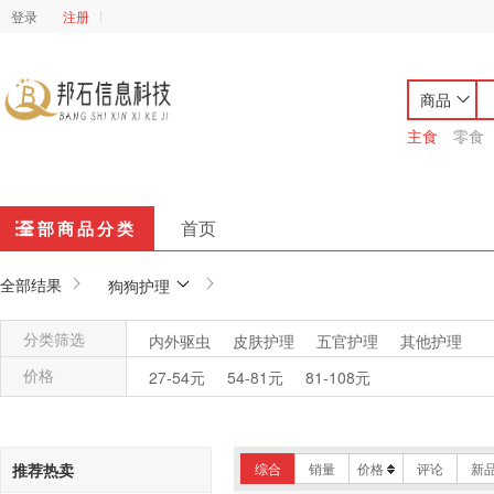
登录
注册
商品
主食
零食
首页
全部商品分类
全部结果
狗狗护理
分类筛选
内外驱虫
皮肤护理
五官护理
其他护理
价格
27-54元
54-81元
81-108元
推荐热卖
综合
销量
价格
评论
新