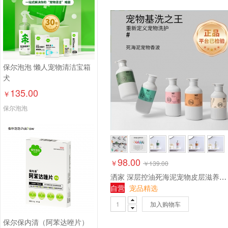
保尔泡泡 懒人宠物清洁宝箱
犬
135.00
￥
保尔泡泡
98.00
￥
￥
139.00
洒家 深层控油死海泥宠物皮层滋养丝滑垂顺蓬松有型滋养柔顺宠物护狗猫宠物香波300ml
自营
宠品精选
加入购物车
保尔保内清（阿苯达唑片）