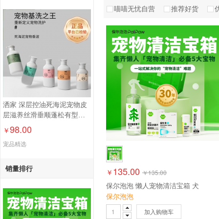
喵喵无忧自营
推荐好货
洒家 深层控油死海泥宠物皮
层滋养丝滑垂顺蓬松有型滋
养柔顺宠物护狗猫宠物香波
98.00
￥
300ml
宠品精选
销量排行
135.00
￥
￥
135.00
保尔泡泡 懒人宠物清洁宝箱 犬
保尔泡泡
加入购物车