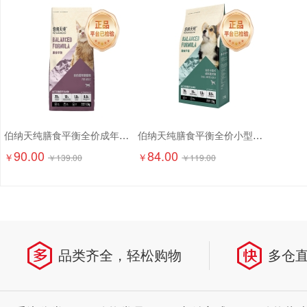
伯纳天纯膳食平衡全价成年期猫粮（含三文鱼配方）1.5kg
伯纳天纯膳食平衡全价小型犬成犬粮（含三文鱼配方）1.5kg
90.00
84.00
￥
￥
￥
139.00
￥
119.00
品类齐全，轻松购物
多仓