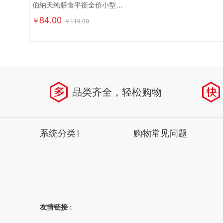
伯纳天纯膳食平衡全价小型犬成犬粮（含三文鱼配方）1.5kg
84.00
￥
￥
119.00
省
品类齐全，轻松购物
系统分类1
购物常见问题
友情链接 :