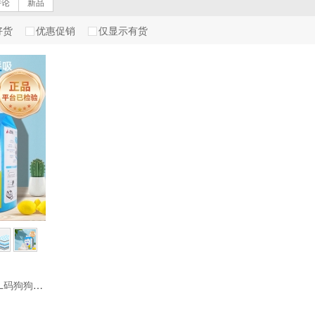
评论
新品
好货
优惠促销
仅显示有货
派锐 宠物尿垫L码M码S码XL码狗狗除臭尿片尿不湿吸水垫隔尿垫