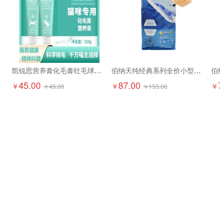
凯锐思营养膏化毛膏吐毛球调理120g
伯纳天纯经典系列全价小型犬成年期犬粮1.5kg
45.00
87.00
￥
￥
￥
￥
45.00
￥
153.00