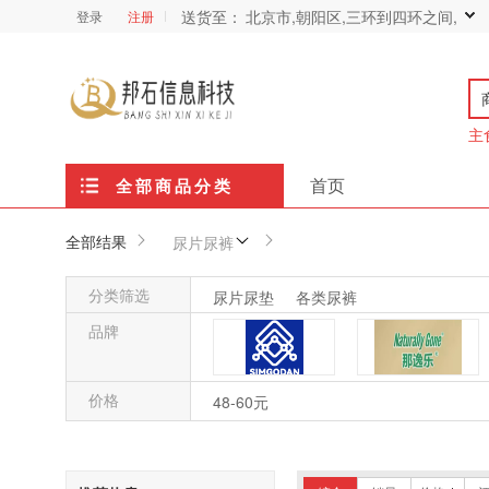
送货至：
北京市,朝阳区,三环到四环之间,
登录
注册
主
首页
全部商品分类
全部结果
尿片尿裤
分类筛选
尿片尿垫
各类尿裤
品牌
价格
森格安
那逸乐Naturally Gone
48-60元