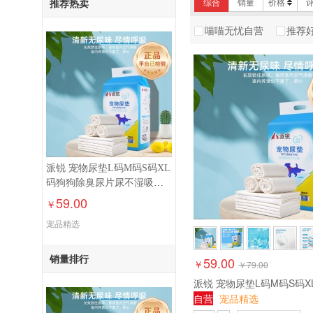
推荐热卖
综合
销量
价格
喵喵无忧自营
推荐
派锐 宠物尿垫L码M码S码XL
码狗狗除臭尿片尿不湿吸水
垫隔尿垫
59.00
￥
宠品精选
销量排行
59.00
￥
￥
79.00
自营
宠品精选