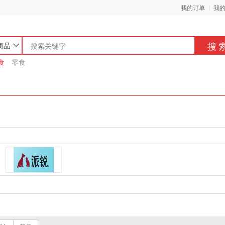
我的订单
我
搜
商品
食
零食
确定
取消
派锐