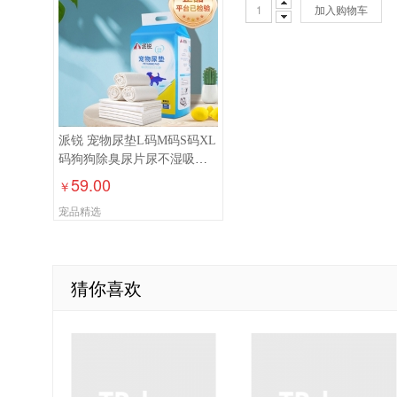
加入购物车
派锐 宠物尿垫L码M码S码XL
码狗狗除臭尿片尿不湿吸水
垫隔尿垫
59.00
￥
宠品精选
猜你喜欢