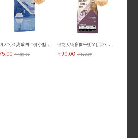
伯纳天纯经典系列全价小型犬幼年期犬粮1.5kg
伯纳天纯膳食平衡全价成年期猫粮（含三文鱼配方）1.5kg
75.00
90.00
￥
￥
139.00
￥
139.00