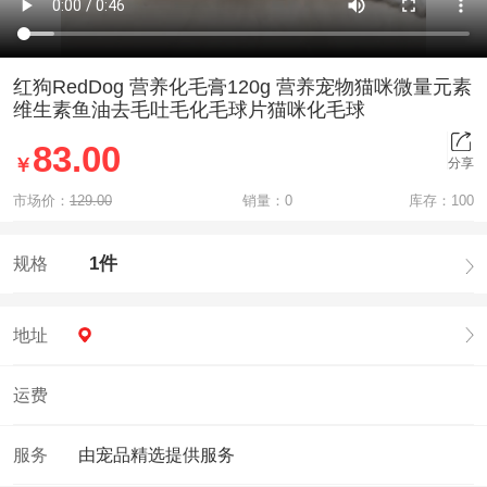
红狗RedDog 营养化毛膏120g 营养宠物猫咪微量元素
维生素鱼油去毛吐毛化毛球片猫咪化毛球
83.00
￥
分享
市场价：
129.00
销量：
0
库存：
100
1件
规格
地址
运费
服务
由宠品精选提供服务