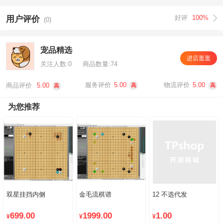
好评
100%
用户评价
(0)
宠品精选
进店逛逛
关注人数:0
商品数量:74
服务评价
5.00
物流评价
5.00
商品评价
5.00
高
高
高
为您推荐
双星挂挡内侧
金毛流棋谱
12 不选代发
699.00
1999.00
1.00
¥
¥
¥